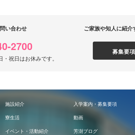
問い合わせ
ご家族や知人に紹介
40-2700
募集要
0 土日・祝日はお休みです。
施設紹介
入学案内・募集要項
寮生活
動画
イベント・活動紹介
芳澍ブログ