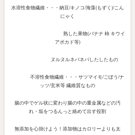
水溶性食物繊維・・・納豆/キノコ/海藻(もずく)/こん
にゃく
熟した果物(バナナ 柿 キウイ
アボカド等)
ヌルヌルネバネバしたしたもの
不溶性食物繊維・・・サツマイモ/ごぼう/ナ
ッツ/玄米等 繊維質なもの
腸の中でゲル状に変わり腸の中の重金属などの汚
れ・垢をつるんっと絡めて出す役割
無添加を心掛けよう！添加物はカロリーよりも太