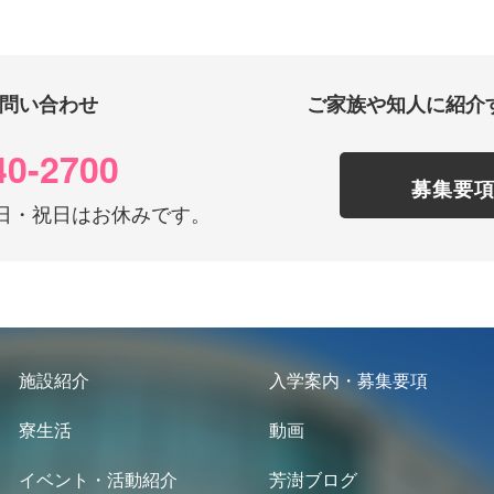
問い合わせ
ご家族や知人に紹介
40-2700
募集要
0 土日・祝日はお休みです。
施設紹介
入学案内・募集要項
寮生活
動画
イベント・活動紹介
芳澍ブログ