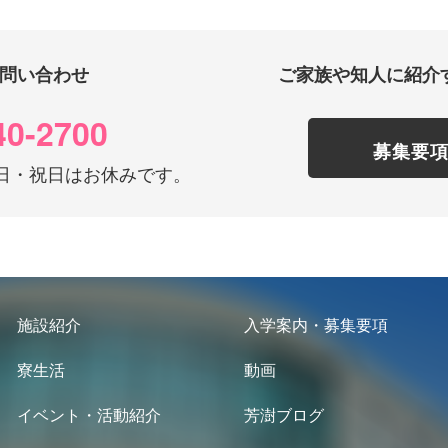
問い合わせ
ご家族や知人に紹介
40-2700
募集要
0 土日・祝日はお休みです。
施設紹介
入学案内・募集要項
寮生活
動画
イベント・活動紹介
芳澍ブログ