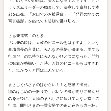
「このくらいの雨は、美人になるミストです」とい
うリズムリーダーの励ましで、決意して傘無しで本
部を出発。「お山でのお披露目」 「発祥の地での
写真撮影」をぬれても笑顔で乗り切る。
さぁ発進式！のとき、
「出発の時は、太鼓のビニールをはずすよ」という
事務局長の言葉に、みんなの覚悟が決まる。雨でも
行進だ！の気持ちにみんながひとつになった。門前
に御旗が勢揃いした時、万灯のビニールもはずされ
た。気がつくと雨は止んでいる。
まさしく仏さまのはからい！！と感動の出発。
纏のはじめの一振りで、バレンの滴が周りに飛んだ
のを最後に、太陽のまぶしさに負けていない堂々の
行進。開祖さまの一乗宝塔での追い込みも力一杯。