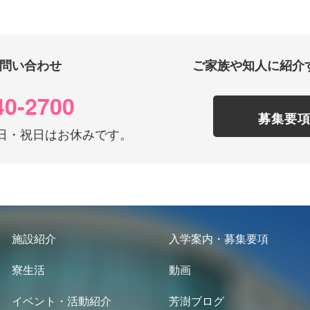
問い合わせ
ご家族や知人に紹介
40-2700
募集要
0 土日・祝日はお休みです。
施設紹介
入学案内・募集要項
寮生活
動画
イベント・活動紹介
芳澍ブログ