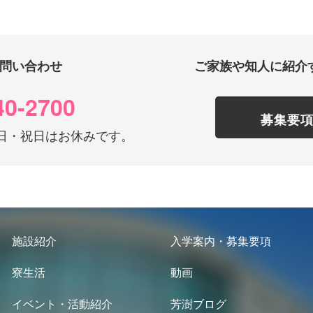
問い合わせ
ご家族や知人に紹介
40-2700
募集要
0 土日・祝日はお休みです。
施設紹介
入学案内・募集要項
寮生活
動画
イベント・活動紹介
芳澍ブログ