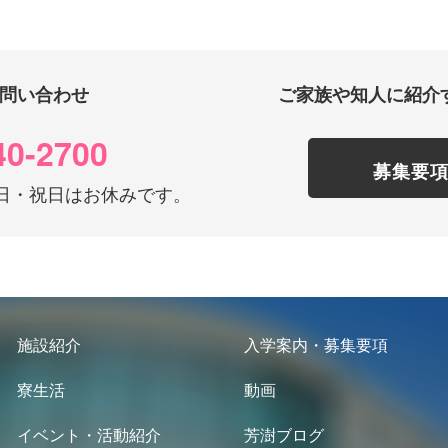
問い合わせ
ご家族や知人に紹介
40-2700
募集要
0 土日・祝日はお休みです。
施設紹介
入学案内・募集要項
寮生活
動画
イベント・活動紹介
芳澍ブログ