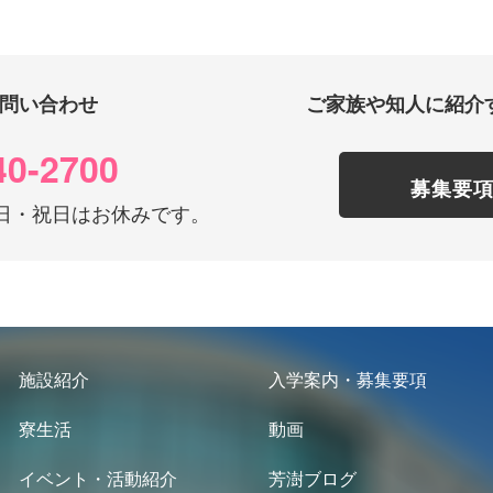
問い合わせ
ご家族や知人に紹介
40-2700
募集要
0 土日・祝日はお休みです。
施設紹介
入学案内・募集要項
寮生活
動画
イベント・活動紹介
芳澍ブログ